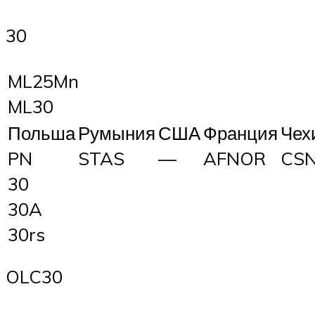
30
ML25Mn
ML30
Польша
Румыния
США
Франция
Чех
PN
STAS
—
AFNOR
CS
30
30A
30rs
OLC30