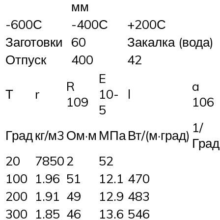
мм
-600С
-400С
+200С
Заготовки
60
Закалка (вода)
Отпуск
400
42
E
R
a
Т
r
10-
l
109
106
5
1/
Град
кг/м3
Ом·м
МПа
Вт/(м·град)
Град
20
7850
2
52
100
1.96
51
12.1
470
200
1.91
49
12.9
483
300
1.85
46
13.6
546