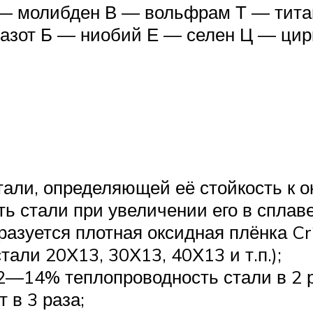
 — молибден В — вольфрам Т — тита
 азот Б — ниобий Е — селен Ц — ц
али, определяющей её стойкость к ок
ь стали при увеличении его в сплаве
разуется плотная оксидная плёнка Cr
али 20Х13, 30Х13, 40Х13 и т.п.);
2—14% теплопроводность стали в 2 р
 в 3 раза;