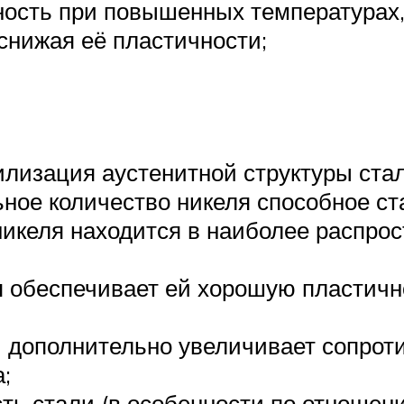
ость при повышенных температурах,
 снижая её пластичности;
лизация аустенитной структуры стал
ное количество никеля способное с
никеля находится в наиболее распро
ля обеспечивает ей хорошую пластич
 дополнительно увеличивает сопрот
;
ть стали (в особенности по отношен