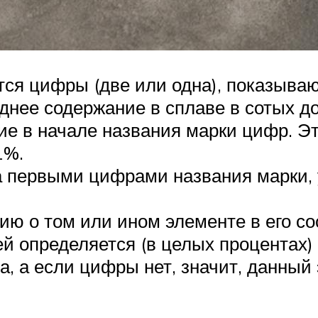
тся цифры (две или одна), показыва
нее содержание в сплаве в сотых дол
е в начале названия марки цифр. Это
1%.
а первыми цифрами названия марки, у
 о том или ином элементе в его сост
ей определяется (в целых процентах)
а, а если цифры нет, значит, данный