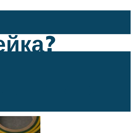
ейка?
магнитится