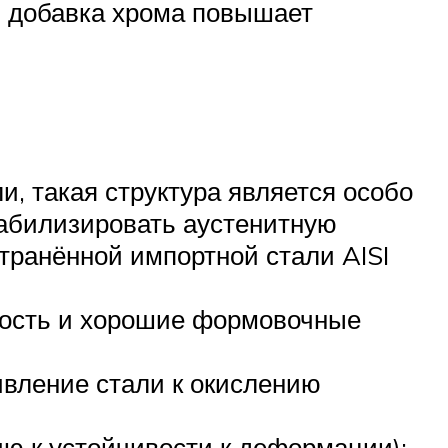
 добавка хрома повышает
и, такая структура является особо
табилизировать аустенитную
странённой импортной стали AISI
ность и хорошие формовочные
ивление стали к окислению
ию к устойчивости к деформации);