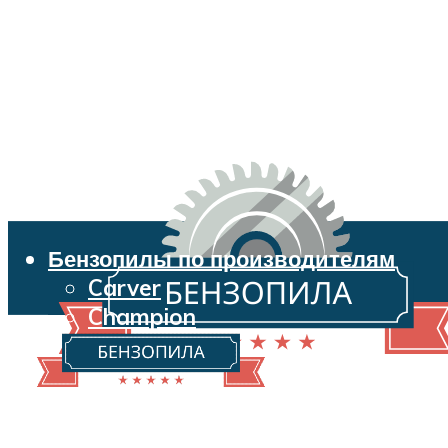
Бензопилы по производителям
Carver
Champion
Echo
Husqvarna
Huter
Makita