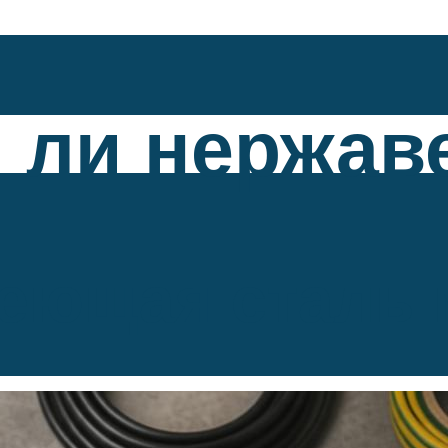
 ли нержав
еющая сталь 