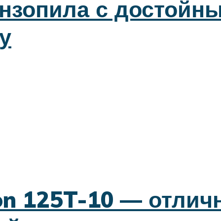
нзопила с достойн
у
n 125T-10 — отлич