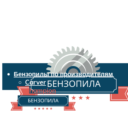
Бензопилы по производителям
Carver
Champion
Echo
Husqvarna
Huter
Makita