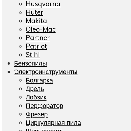
Husqvarna
Huter
Makita
Oleo-Mac
Partner
Patriot
Stihl
Бензопилы
Электроинструменты
Болгарка
Дрель
Лобзик
Перфоратор
Фрезер
Циркулярная пила
Шуруповерт