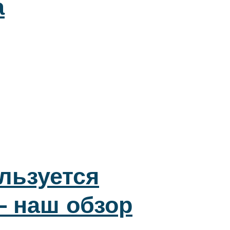
а
льзуется
 наш обзор