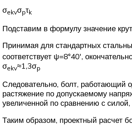
σ
σ
τ
ekv
p
k
Подставим в формулу значение кру
Принимая для стандартных стальных
соответствует ψ=8°40′, окончательн
σ
≈1,3σ
ekv
p
Следовательно, болт, работающий о
растяжение по допускаемому напряж
увеличенной по сравнению с силой, 
Таким образом, проектный расчет б