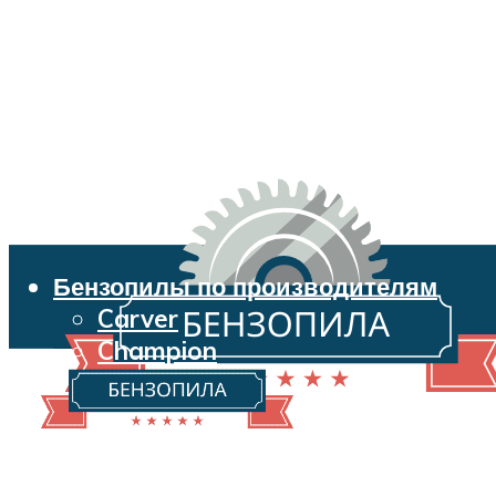
Бензопилы по производителям
Carver
Champion
Echo
Husqvarna
Huter
Makita