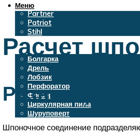
Oleo-Mac
Меню
Partner
Patriot
Stihl
Расчет шпо
Бензопилы
Электроинструменты
Болгарка
Дрель
Лобзик
Разновиднос
Перфоратор
Фрезер
Циркулярная пила
Шуруповерт
Шпоночное соединение подразделяют
Меню