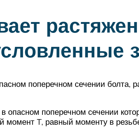
ает растяжен
условленные з
асном поперечном сечении болта, ра
 в опасном поперечном сечении котор
й момент T, равный моменту в резьбе