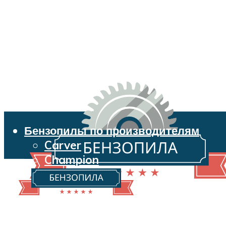
Бензопилы по производителям
Carver
Champion
Echo
Husqvarna
Huter
Makita