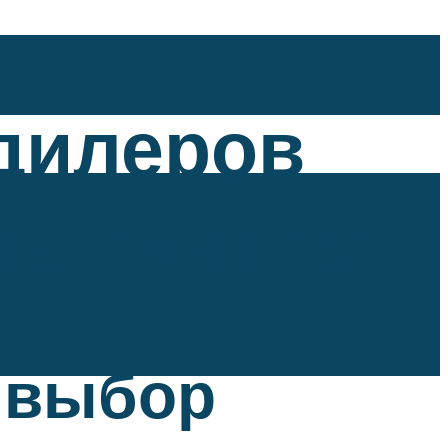
дилеров
ть лучшее
 выбор