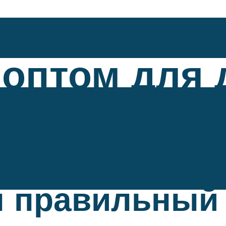
 оптом для 
: как выбра
н правильный