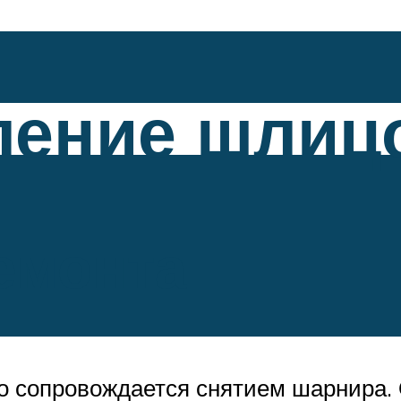
ение шлицо
емонта
о сопровождается снятием шарнира.