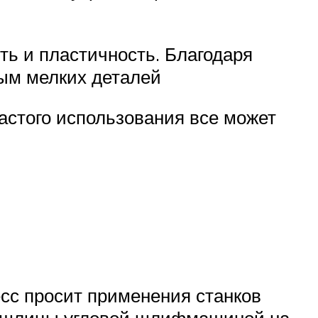
ть и пластичность. Благодаря
ым мелких деталей
частого использования все может
цесс просит применения станков
ать шлицы угловой шлифмашиной на