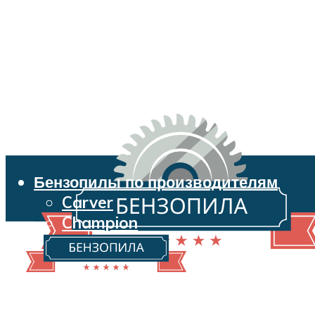
Бензопилы по производителям
Carver
Champion
Echo
Husqvarna
Huter
Makita