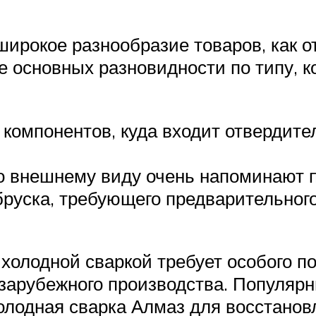
ирокое разнообразие товаров, как от
е основных разновидности по типу, к
 компонентов, куда входит отвердите
 внешнему виду очень напоминают пл
бруска, требующего предварительно
олодной сваркой требует особого по
и зарубежного производства. Популяр
олодная сварка Алмаз для восстанов