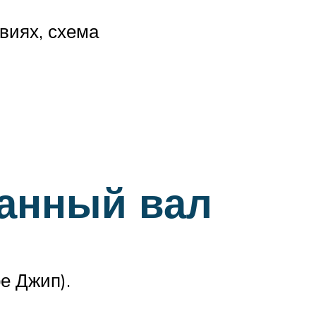
виях, схема
данный вал
е Джип).