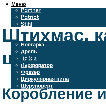
Oleo-Mac
Меню
Partner
Patriot
Stihl
Штихмас. к
Бензопилы
Электроинструменты
Болгарка
цилиндра?
Дрель
Лобзик
Перфоратор
Фрезер
Циркулярная пила
Шуруповерт
Коробление и
Меню