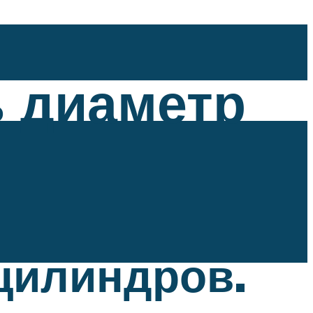
ь диаметр
цилиндров.