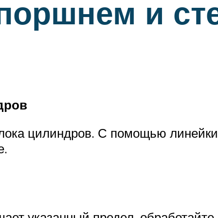
поршнем и ст
дров
лока цилиндров. С помощью линейки
е.
шает указанный предел, обработайте 