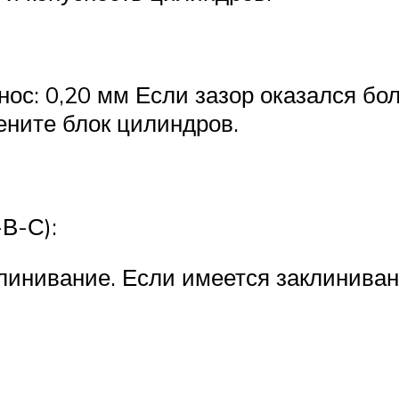
ос: 0,20 мм Если зазор оказался бо
ените блок цилиндров.
В-С):
клинивание. Если имеется заклиниван