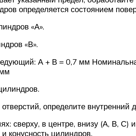
дров определяется состоянием повер
линдров «А».
ндров «В».
едующий: А + В = 0,7 мм Номинальна
 мм
 цилиндров.
 отверстий, определите внутренний 
: сверху, в центре, внизу (А, В, С) и
 и конусность цилиндров.