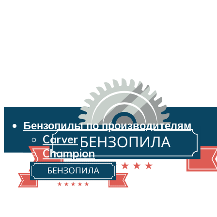
Бензопилы по производителям
Carver
Champion
Echo
Husqvarna
Huter
Makita