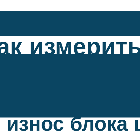
ак измерит
 износ блока 