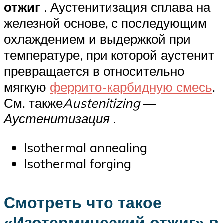
отжиг
. Аустенитизация сплава на
железной основе, с последующим
охлаждением и выдержкой при
температуре, при которой аустенит
превращается в относительно
мягкую
феррито-карбидную смесь
.
См. также
Austenitizing
—
Аустенитизация
.
Isothermal annealing
Isothermal forging
Смотреть что такое
«Изотермический отжиг» в