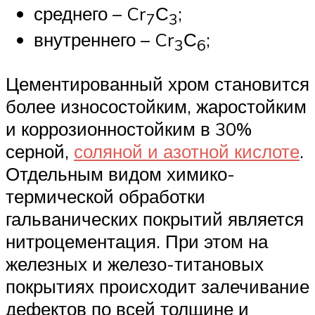
среднего – Cr
С
;
7
3
внутреннего – Cr
С
;
3
6
Цементированный хром становится
более износостойким, жаростойким
и коррозионностойким в 30%
серной,
соляной и азотной кислоте
.
Отдельным видом химико-
термической обработки
гальванических покрытий является
нитроцементация. При этом на
железных и железо-титановых
покрытиях происходит залечивание
дефектов по всей толщине и