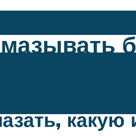
мазывать б
азать, какую 