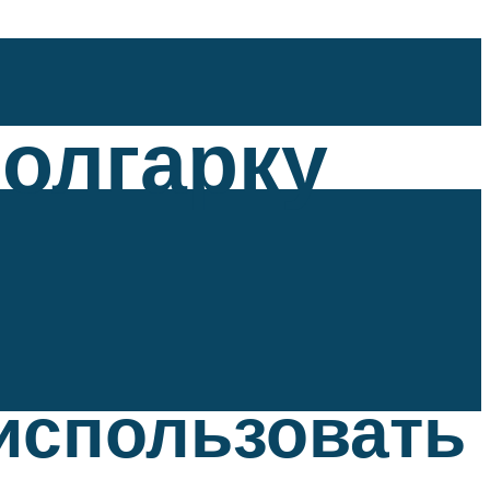
олгарку
использовать