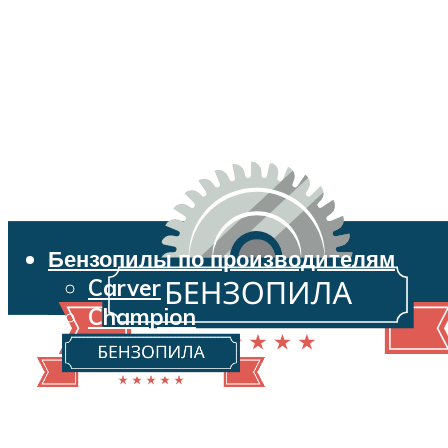
Бензопилы по производителям
Carver
Champion
Echo
Husqvarna
Huter
Makita