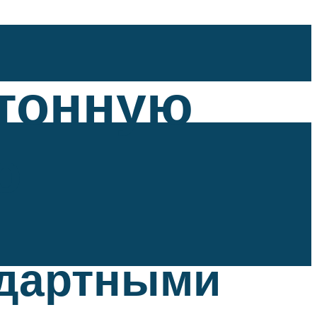
етонную
ю
ндартными