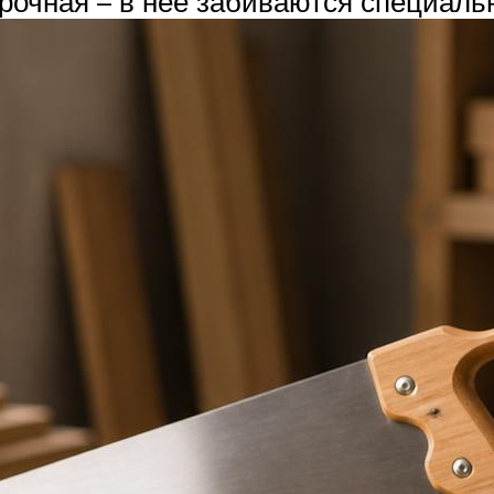
рочная – в нее забиваются специаль