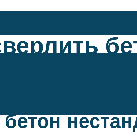
сверлить б
рной дрель
 бетон неста