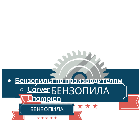
Бензопилы по производителям
Carver
Champion
Echo
Husqvarna
Huter
Makita