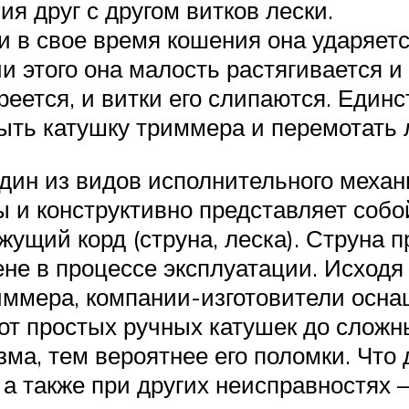
я друг с другом витков лески.
и в свое время кошения она ударяетс
нии этого она малость растягивается 
греется, и витки его слипаются. Един
ыть катушку триммера и перемотать 
один из видов исполнительного механ
ы и конструктивно представляет собо
жущий корд (струна, леска). Струна 
не в процессе эксплуатации. Исходя 
иммера, компании-изготовители осн
т простых ручных катушек до сложн
ма, тем вероятнее его поломки. Что д
 а также при других неисправностях 