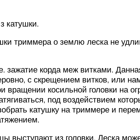
з катушки.
шки триммера о землю леска не удлин
. зажатие корда меж витками. Данна
еровно, с скрещением витков, или н
ри вращении косильной головки на о
атягиваться, под воздействием котор
зобрать катушку на триммере и перем
атяжением.
цы выступают из головки. Леска може