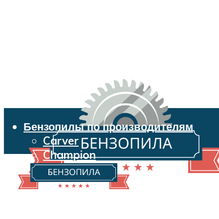
Бензопилы по производителям
Carver
Champion
Echo
Husqvarna
Huter
Makita