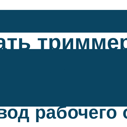
рать тримме
ampion
вод рабочего 