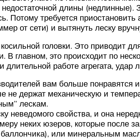
и, недостаточной длины (недлинные).
сь. Потому требуется приостановить 
мер от сети) и вытянуть леску вручну
косильной головки. Это приводит для
и. В главном, это происходит по нес
ри длительной работе агрегата, удар 
зводителей вам больше понравятся и
ые не держат механическую и темпера
ным” лескам.
ку неведомого свойства, и она неред
меру неких юзеров, которые после з
з баллончика), или минеральным мас