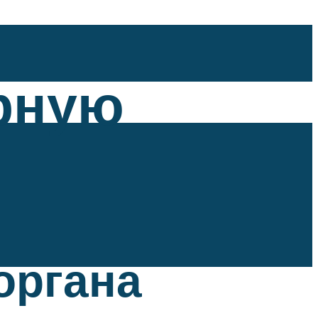
рную
органа