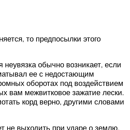
яется, то предпосылки этого
я неувязка обычно возникает, если
аматывал ее с недостающим
громных оборотах под воздействием
ых вам межвитковое зажатие лески.
отать корд верно, другими словами
т не выходить при ударе о землю,