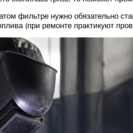
том фильтре нужно обязательно ста
плива (при ремонте практикуют прове