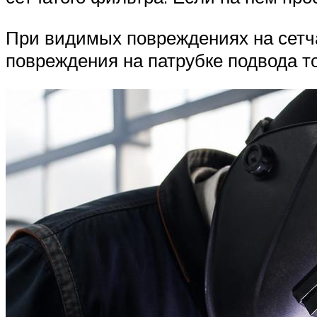
При видимых повреждениях на сетча
повреждения на патрубке подвода то