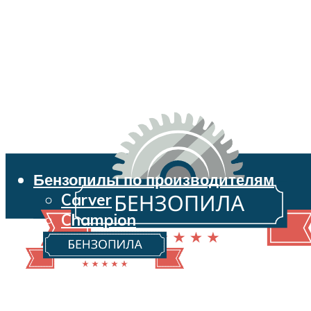
Бензопилы по производителям
Carver
Champion
Echo
Husqvarna
Huter
Makita