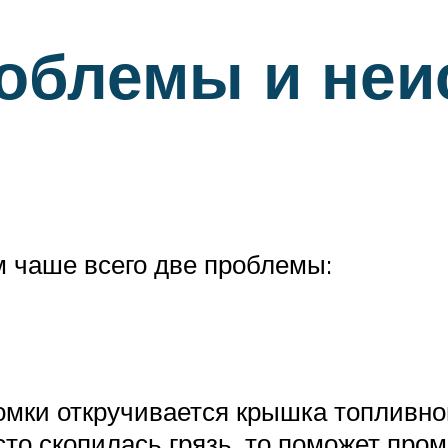
облемы и неи
 чаше всего две проблемы:
ломки откручивается крышка топливн
сто скопилась грязь, то поможет про