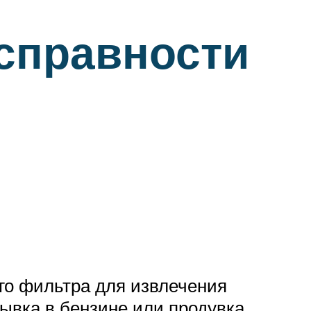
справности
ого фильтра для извлечения
мывка в бензине или продувка.