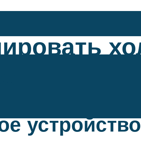
лировать хо
ре
ое устройство