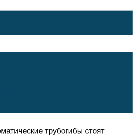
в
оматические трубогибы стоят