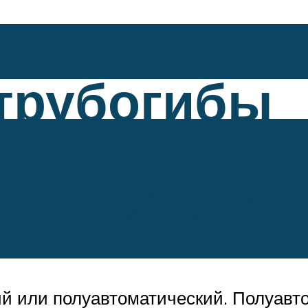
трубогибы
ых трубогибо
й или полуавтоматический. Полуавт