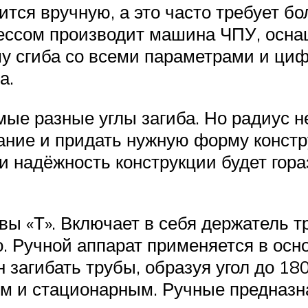
ится вручную, а это часто требует б
ессом производит машина ЧПУ, осна
му сгиба со всеми параметрами и ци
а.
мые разные углы загиба. Но радиус 
бание и придать нужную форму конст
 и надёжность конструкции будет гора
ы «Т». Включает в себя держатель т
. Ручной аппарат применяется в осн
загибать трубы, образуя угол до 180
м и стационарным. Ручные предназн