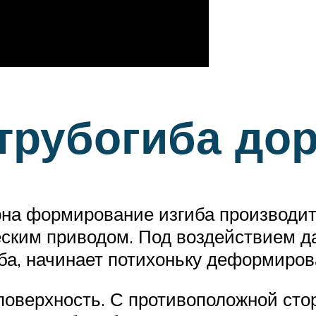
трубогиба дор
орна формирование изгиба производи
ским приводом. Под воздействием да
а, начинает потихоньку деформирова
 поверхность. С противоположной сто