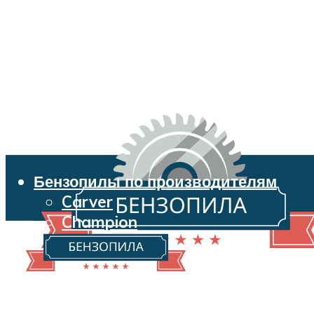
Бензопилы по производителям
Carver
Champion
Echo
Husqvarna
Huter
Makita