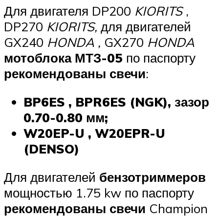
Для двигателя DP200
KIORITS
,
DP270
KIORITS,
для двигателей
GX240
HONDA
,
GX270
HONDA
мотоблока
МТЗ-05
по паспорту
рекомендованы свечи
:
BP6ES , BPR6ES (NGK), зазор
0.70-0.80 мм;
W20EP-U , W20EPR-U
(DENSO)
Для двигателей
бензотриммеров
мощностью 1.75 kw по паспорту
рекомендованы свечи
Champion