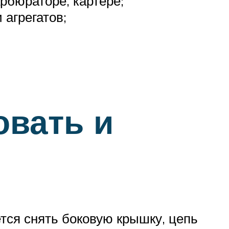
рбюраторе, картере;
 агрегатов;
овать и
ется снять боковую крышку, цепь