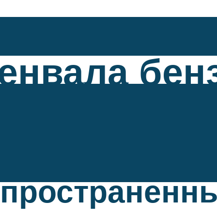
енвала бен
спространенн