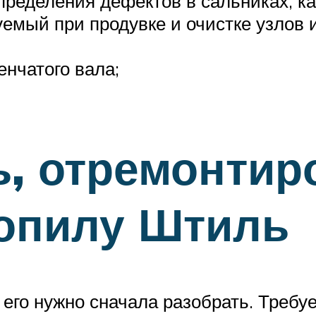
ределения дефектов в сальниках, ка
мый при продувке и очистке узлов и
енчатого вала;
ь, отремонтир
зопилу Штиль
его нужно сначала разобрать. Требу