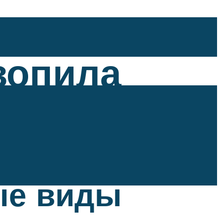
зопила
ые виды