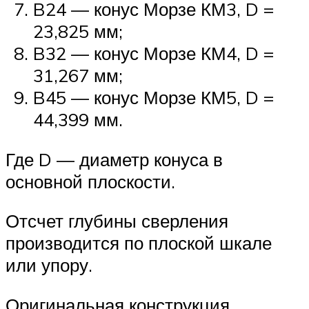
B24 — конус Морзе КМ3, D =
23,825 мм;
B32 — конус Морзе КМ4, D =
31,267 мм;
B45 — конус Морзе КМ5, D =
44,399 мм.
Где D — диаметр конуса в
основной плоскости.
Отсчет глубины сверления
производится по плоской шкале
или упору.
Оригинальная конструкция