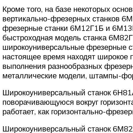
Кроме того, на базе некоторых осн
вертикально-фрезерных станков 6
фрезерные станки 6М12Г1Б и 6М13П
быстроходная модель станка 6М82Г
широкоуниверсальные фрезерные с
настоящее время находят широкое 
выполнения разнообразных фрезерны
металлические модели, штампы-форм
Широкоуниверсальный станок 6Н81А
поворачивающуюся вокруг горизонтал
работает, как горизонтально-фрезе
Широкоуниверсальный станок 6М82Ш