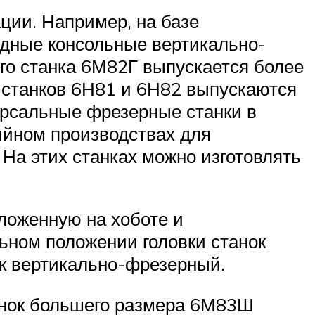
ции. Например, на базе
дные консольные вертикально-
го станка 6М82Г выпускается более
 станков 6Н81 и 6Н82 выпускаются
рсальные фрезерные станки в
ийном производствах для
На этих станках можно изготовлять
ложенную на хоботе и
льном положении головки станок
ак вертикально-фрезерный.
анок большего размера 6М83Ш