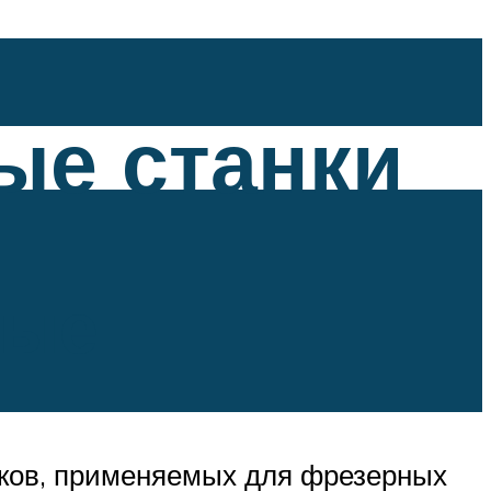
ые станки
ные
нков, применяемых для фрезерных