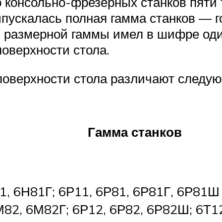
консольно-фрезерных станков пяти 
пускалась полная гамма станков — 
й размерной гаммы имел в шифре оди
оверхности стола.
 поверхности стола различают след
Гамма станков
1, 6Н81Г; 6Р11, 6Р81, 6Р81Г, 6Р81Ш
82, 6М82Г; 6Р12, 6Р82, 6Р82Ш; 6Т12