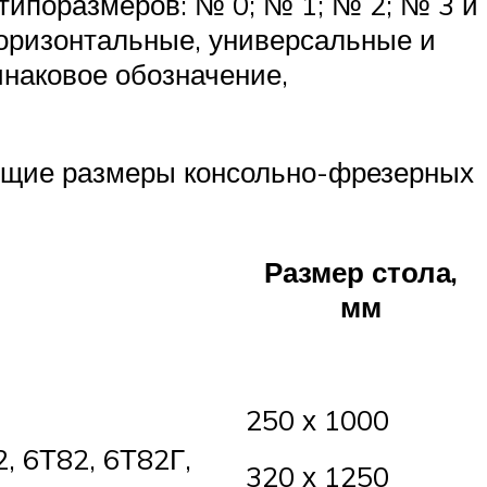
типоразмеров: № 0; № 1; № 2; № 3 и
горизонтальные, универсальные и
наковое обозначение,
ующие размеры консольно-фрезерных
Размер стола,
мм
250 х 1000
, 6Т82, 6Т82Г,
320 х 1250