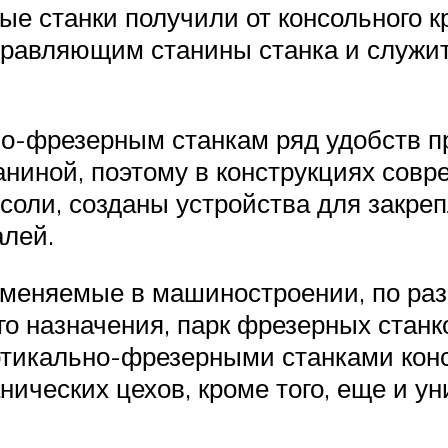
е станки получили от консольного к
равляющим станины станка и служит
о-фрезерным станкам ряд удобств п
аниной, поэтому в конструкциях сов
оли, созданы устройства для закреп
алей.
рименяемые в машиностроении, по ра
о назначения, парк фрезерных станк
ртикально-фрезерными станками консо
ических цехов, кроме того, еще и 