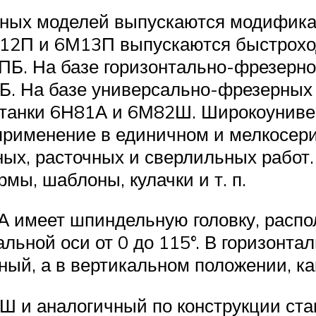
овных моделей выпускаются модифика
М12П и 6М13П выпускаются быстрохо
Б. На базе горизонтально-фрезерно
Б. На базе универсально-фрезерных
танки 6Н81А и 6М82Ш. Широкоуниве
применение в единичном и мелкосер
х, расточных и сверлильных работ. 
ы, шаблоны, кулачки и т. п.
 имеет шпиндельную головку, распо
ьной оси от 0 до 115°. В горизонта
рный, а в вертикальном положении, к
 и аналогичный по конструкции ст