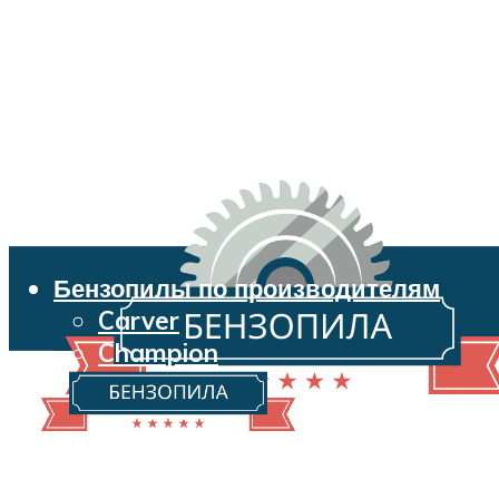
Бензопилы по производителям
Carver
Champion
Echo
Husqvarna
Huter
Makita