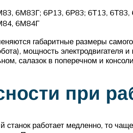
83, 6М83Г; 6Р13, 6Р83; 6Т13, 6Т83,
М84, 6М84Г
меняются габаритные размеры самого 
 хобота), мощность электродвигателя 
ьном, салазок в поперечном и консол
ности при ра
й станок работает медленно, то чаще