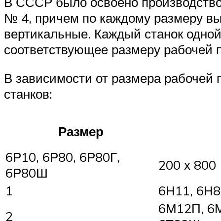
В СССР было освоено производство 
№ 4, причем по каждому размеру вы
вертикальные. Каждый станок одно
соответствующее размеру рабочей п
В зависимости от размера рабочей
станков:
Размер
6Р10, 6Р80, 6Р80Г,
200 х 800
6Р80Ш
1
6Н11, 6Н8
6М12П, 6М
2