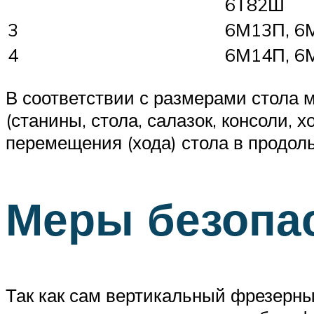
6Т82Ш
3
6М13П, 6М
4
6М14П, 6
В соответствии с размерами стола 
(станины, стола, салазок, консоли,
перемещения (хода) стола в продол
Меры безопас
Так как сам вертикальный фрезерны