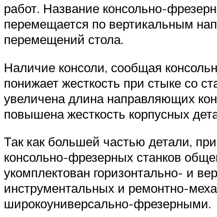
работ. Название консольно-фрезерны
перемещается по вертикальным нап
перемещений стола.
Наличие консоли, сообщая консольн
понижает жесткость при стыке со ст
увеличена длина направляющих конс
повышена жесткость корпусных дет
Так как большей частью детали, п
консольно-фрезерных станков общег
укомплектован горизонтально- и ве
инструментальных и ремонтно-механ
широкоуниверсально-фрезерными.