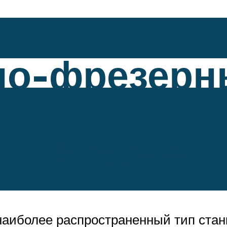
но-фрезерн
ольно-фрезер
 наиболее распространенный тип ста