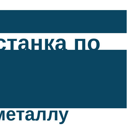
станка по
металлу