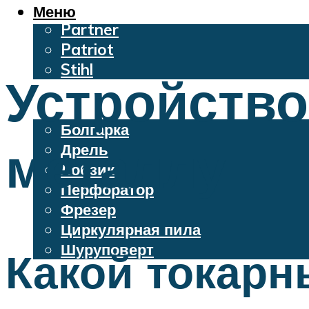
Oleo-Mac
Меню
Partner
Patriot
Stihl
Устройство
Бензопилы
Электроинструменты
Болгарка
металлу
Дрель
Лобзик
Перфоратор
Фрезер
Циркулярная пила
Шуруповерт
Какой токарн
Меню