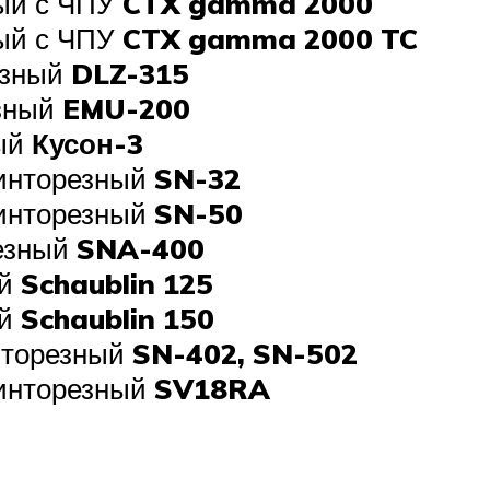
ный с ЧПУ
CTX gamma 2000
ный с ЧПУ
CTX gamma 2000 TC
езный
DLZ-315
езный
EMU-200
ный
Кусон-3
винторезный
SN-32
винторезный
SN-50
резный
SNA-400
ый
Schaublin 125
ый
Schaublin 150
нторезный
SN-402, SN-502
винторезный
SV18RA