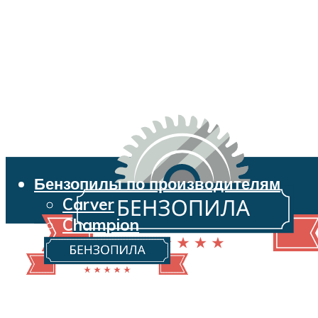
Бензопилы по производителям
Carver
Champion
Echo
Husqvarna
Huter
Makita