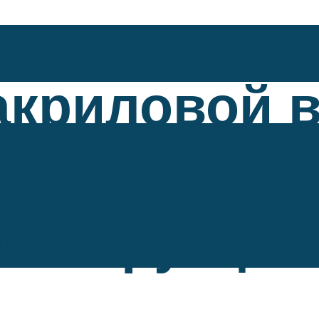
акриловой 
ими руками
инструкция