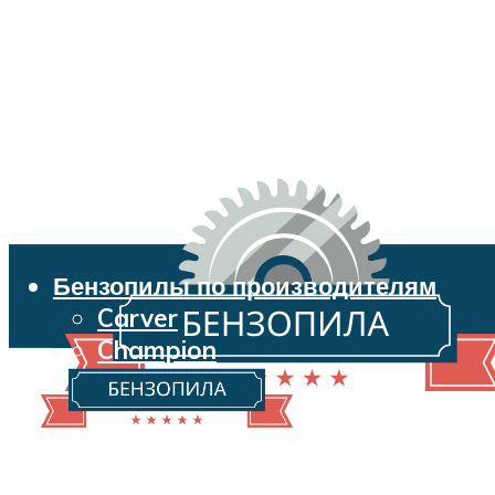
Бензопилы по производителям
Carver
Champion
Echo
Husqvarna
Huter
Makita