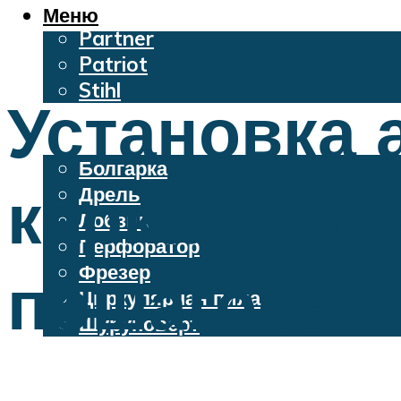
Oleo-Mac
Меню
Partner
Patriot
Stihl
Установка 
Бензопилы
Электроинструменты
Болгарка
каркас сво
Дрель
Лобзик
Перфоратор
Фрезер
пошаговая 
Циркулярная пила
Шуруповерт
Меню