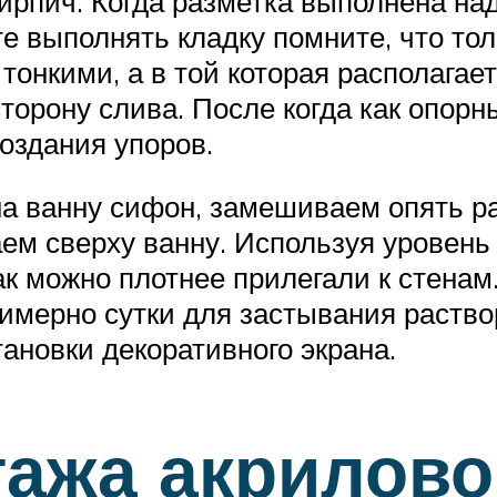
кирпич. Когда разметка выполнена на
е выполнять кладку помните, что то
 тонкими, а в той которая располага
торону слива. После когда как опор
оздания упоров.
 ванну сифон, замешиваем опять ра
аем сверху ванну. Используя уровень
ак можно плотнее прилегали к стенам
имерно сутки для застывания раствор
ановки декоративного экрана.
ажа акрилово