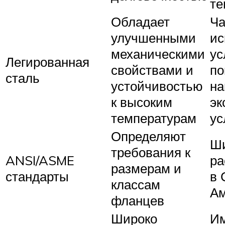
те
Обладает
Ча
улучшенными
ис
механическими
ус
Легированная
свойствами и
п
сталь
устойчивостью
на
к высоким
эк
температурам
ус
Определяют
Ш
требования к
ANSI/ASME
ра
размерам и
стандарты
в 
классам
Ам
фланцев
Широко
Им