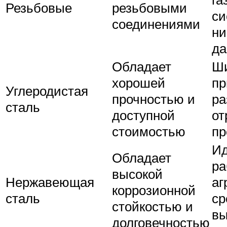
Резьбовые
резьбовыми
си
соединениями
ни
да
Обладает
Ш
хорошей
пр
Углеродистая
прочностью и
ра
сталь
доступной
от
стоимостью
п
Ид
Обладает
ра
высокой
Нержавеющая
аг
коррозионной
сталь
ср
стойкостью и
вы
долговечностью