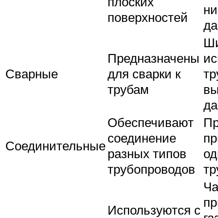
плоских
ни
поверхностей
да
Ш
Предназначены
ис
Сварные
для сварки к
тр
трубам
вы
да
Обеспечивают
П
соединение
пр
Соединительные
разных типов
од
трубопроводов
тр
Ча
пр
Используются с
га