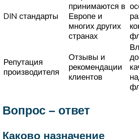
принимаются в
ос
DIN стандарты
Европе и
ра
многих других
ко
странах
ф
Вл
Отзывы и
до
Репутация
рекомендации
ка
производителя
клиентов
на
ф
Вопрос – ответ
Каково назначение