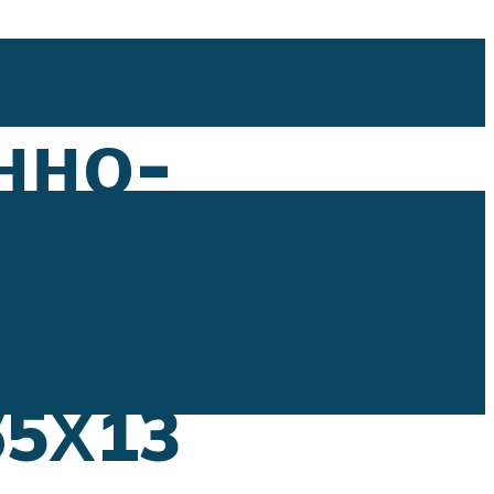
нно-
65Х13