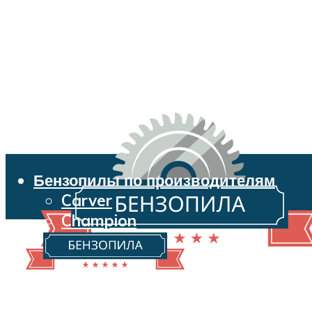
Бензопилы по производителям
Carver
Champion
Echo
Husqvarna
Huter
Makita