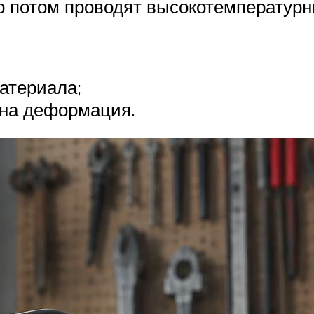
 потом проводят высокотемпературн
атериала;
жна деформация.