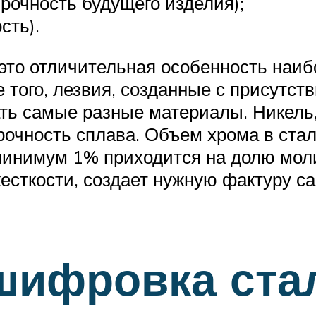
очность будущего изделия);
сть).
это отличительная особенность наиб
того, лезвия, созданные с присутст
зать самые разные материалы. Никел
очность сплава. Объем хрома в ста
минимум 1% приходится на долю мол
есткости, создает нужную фактуру с
шифровка ста