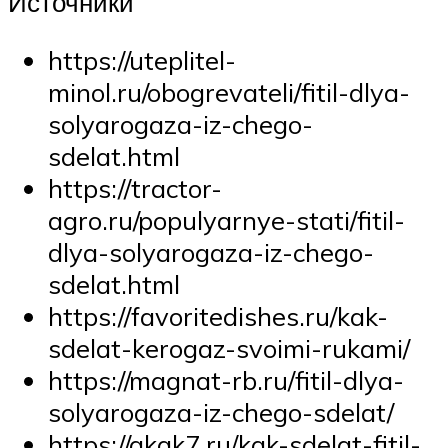
Источники
https://uteplitel-
minol.ru/obogrevateli/fitil-dlya-
solyarogaza-iz-chego-
sdelat.html
https://tractor-
agro.ru/populyarnye-stati/fitil-
dlya-solyarogaza-iz-chego-
sdelat.html
https://favoritedishes.ru/kak-
sdelat-kerogaz-svoimi-rukami/
https://magnat-rb.ru/fitil-dlya-
solyarogaza-iz-chego-sdelat/
https://akak7.ru/kak-sdelat-fitil-