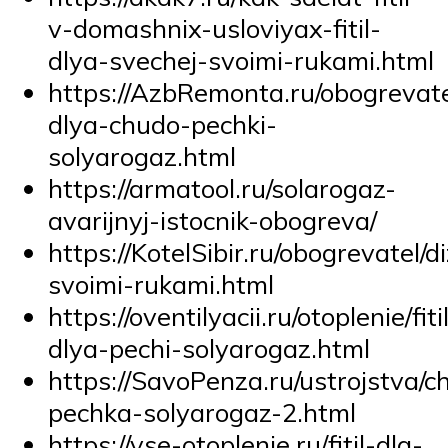
v-domashnix-usloviyax-fitil-
dlya-svechej-svoimi-rukami.html
https://AzbRemonta.ru/obogrevateli
dlya-chudo-pechki-
solyarogaz.html
https://armatool.ru/solarogaz-
avarijnyj-istocnik-obogreva/
https://KotelSibir.ru/obogrevatel/di
svoimi-rukami.html
https://oventilyacii.ru/otoplenie/fiti
dlya-pechi-solyarogaz.html
https://SavoPenza.ru/ustrojstva/c
pechka-solyarogaz-2.html
https://vse-otoplenie.ru/fitil-dla-