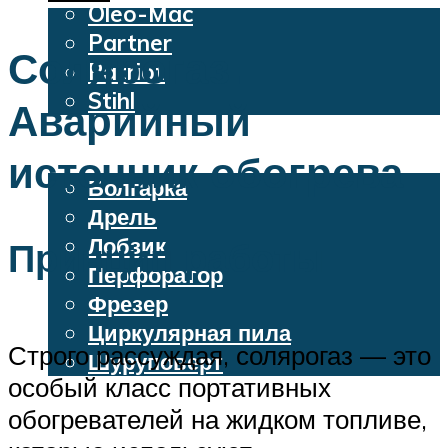
Oleo-Mac
Partner
Солярогаз.
Patriot
Stihl
Аварийный
Бензопилы
Электроинструменты
источник обогрева
Болгарка
Дрель
Лобзик
Принцип работы
Перфоратор
Фрезер
Циркулярная пила
Строго рассуждая, солярогаз — это
Шуруповерт
особый класс портативных
обогревателей на жидком топливе,
Меню