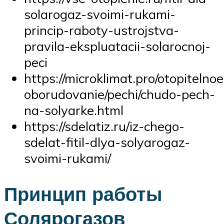
solarogaz-svoimi-rukami-
princip-raboty-ustrojstva-
pravila-ekspluatacii-solarocnoj-
peci
https://microklimat.pro/otopitelnoe
oborudovanie/pechi/chudo-pech-
na-solyarke.html
https://sdelatiz.ru/iz-chego-
sdelat-fitil-dlya-solyarogaz-
svoimi-rukami/
Принцип работы
Солярогазов