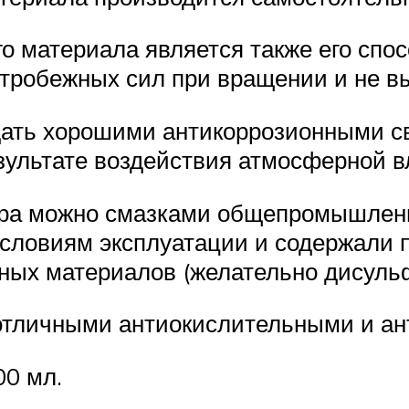
 материала является также его спосо
тробежных сил при вращении и не вы
дать хорошими антикоррозионными с
зультате воздействия атмосферной в
ра можно смазками общепромышленн
условиям эксплуатации и содержали 
чных материалов (желательно дисуль
 отличными антиокислительными и а
00 мл.