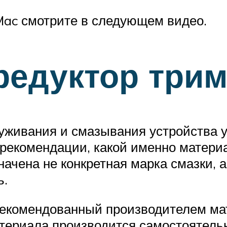
Mac смотрите в следующем видео.
редуктор три
луживания и смазывания устройства
 рекомендации, какой именно матер
начена не конкретная марка смазки, 
ь.
екомендованный производителем мате
атериала производится самостоятель