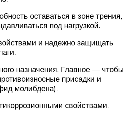
бность оставаться в зоне трения,
давливаться под нагрузкой.
войствами и надежно защищать
лаги.
ого назначения. Главное — чтобы
противоизносные присадки и
фид молибдена).
нтикоррозионными свойствами.