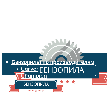
Бензопилы по производителям
Carver
Champion
Echo
Husqvarna
Huter
Makita