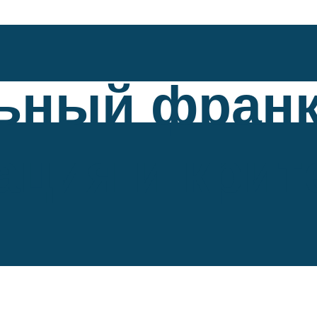
ный франк
ция и крит