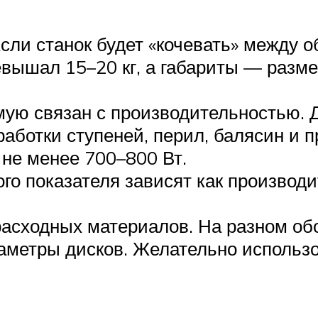
сли станок будет «кочевать» между о
евышал 15–20 кг, а габариты — разме
мую связан с производительностью. 
работки ступеней, перил, балясин и 
 не менее 700–800 Вт.
го показателя зависят как производи
 расходных материалов. На разном о
метры дисков. Желательно использ