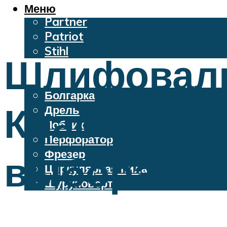
Oleo-Mac
Меню
Partner
Patriot
Stihl
Шлифоваль
Бензопилы
Электроинструменты
Болгарка
Классифика
Дрель
Лобзик
Перфоратор
Фрезер
выбора
Циркулярная пила
Шуруповерт
Меню