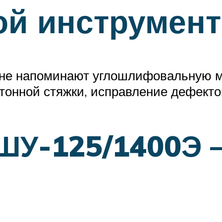
ой инструмент
шне напоминают углошлифовальную м
етонной стяжки, исправление дефекто
У-125/1400Э –