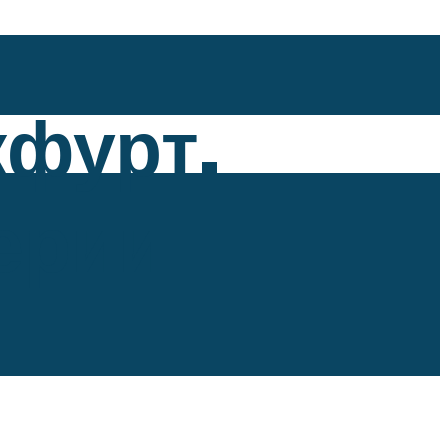
фурт.
ерии