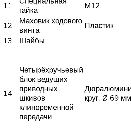
Специальная
11
М12
гайка
Маховик ходового
12
Пластик
винта
13
Шайбы
Четырёхручьевый
блок ведущих
приводных
Дюралюмин
14
шкивов
круг, Ø 69 м
клиноременной
передачи