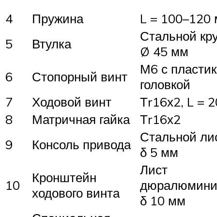
4
Пружина
L = 100–120
Стальной кру
5
Втулка
Ø 45 мм
М6 с пласти
6
Стопорный винт
головкой
7
Ходовой винт
Тr16х2, L = 
8
Матричная гайка
Тr16х2
Стальной лис
9
Консоль привода
δ 5 мм
Лист
Кронштейн
10
дюралюмини
ходового винта
δ 10 мм