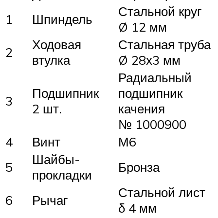
Стальной круг
1
Шпиндель
Ø 12 мм
Ходовая
Стальная труба
2
втулка
Ø 28х3 мм
Радиальный
Подшипник
подшипник
3
2 шт.
качения
№ 1000900
4
Винт
М6
Шайбы-
5
Бронза
прокладки
Стальной лист
6
Рычаг
δ 4 мм