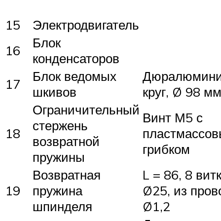
15
Электродвигатель
Блок
16
конденсаторов
Блок ведомых
Дюралюмин
17
шкивов
круг, Ø 98 м
Ограничительный
Винт М5 с
стержень
18
пластмассо
возвратной
грибком
пружины
Возвратная
L = 86, 8 вит
19
пружина
Ø25, из пров
шпинделя
Ø1,2