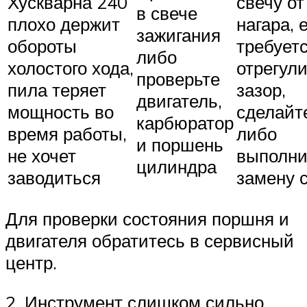
Хускварна 240
свечу от
в свече
плохо держит
нагара, 
зажигания
обороты
требует
либо
холостого хода,
отрегул
проверьте
пила теряет
зазор,
двигатель,
мощность во
сделайт
карбюратор
время работы,
либо
и поршень
не хочет
выполни
цилиндра
заводиться
замену с
Для проверки состояния поршня и
двигателя обратитесь в сервисный
центр.
2. Инструмент слишком сильно