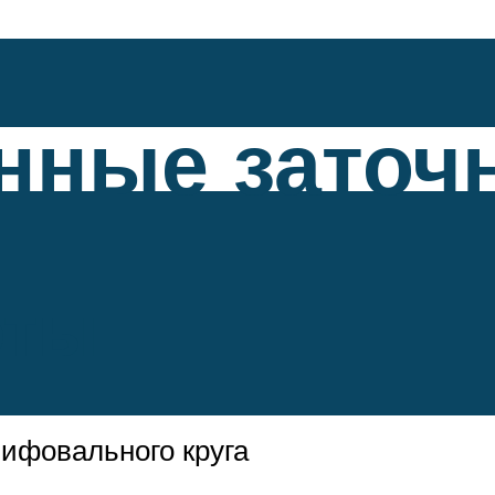
ные заточн
оты
ифовального круга