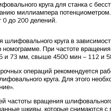
фовального круга для станка с бесс
занию миллиампера потенциометром
 0 до 200 делений.
ифовального круга в зависимости 
о номограмме. При частоте вращения
 и 73 мм, свыше 4500 мин – 112 и 5
ных операций рекомендуется работ
ифовального круга. Для этого необх
ние».
частоты вращения шлифовального к
анные шкивы, которые снимаются с