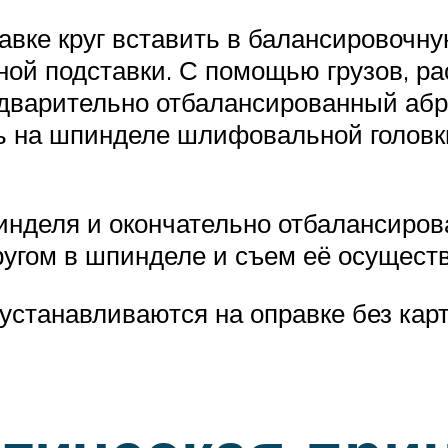
е круг вставить в балансировочную 
ой подставки. С помощью грузов, ра
едварительно отбалансированный абр
ть на шпинделе шлифовальной головк
еля и окончательно отбалансировать
ругом в шпинделе и съем её осущес
анавливаются на оправке без карт