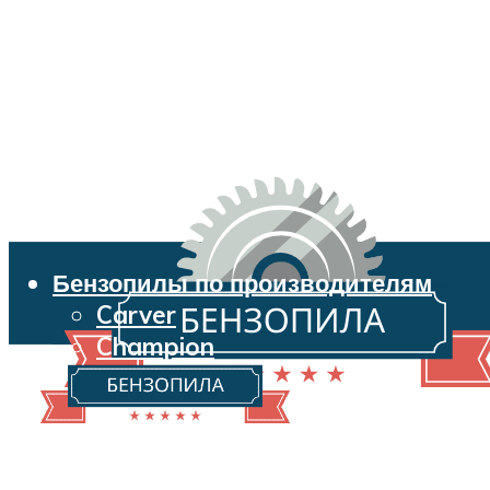
Бензопилы по производителям
Carver
Champion
Echo
Husqvarna
Huter
Makita