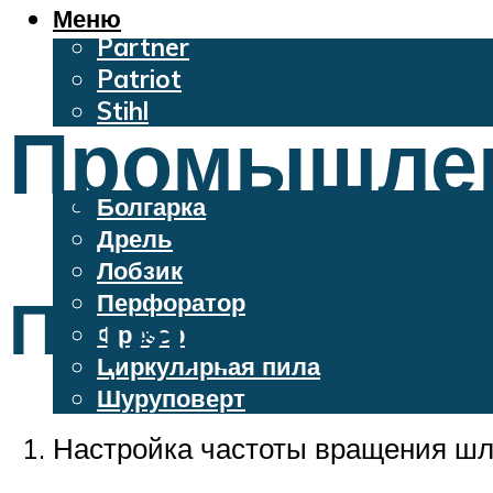
Oleo-Mac
Меню
Partner
Patriot
Stihl
Промышлен
Бензопилы
Электроинструменты
Болгарка
Дрель
Лобзик
Порядок раб
Перфоратор
Фрезер
Циркулярная пила
Шуруповерт
Настройка частоты вращения шл
Меню