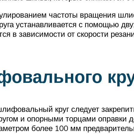
лированием частоты вращения шли
руга устанавливается с помощью дву
тся в зависимости от скорости резан
фовального кру
вальный круг следует закрепить 
кругом и опорными торцами оправки 
аметром более 100 мм предваритель