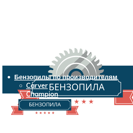
Бензопилы по производителям
Carver
Champion
Echo
Husqvarna
Huter
Makita