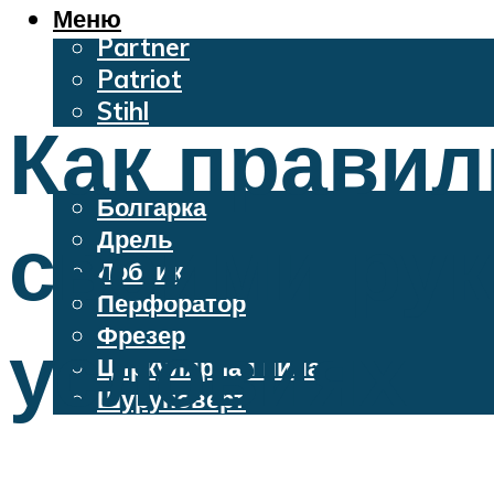
Oleo-Mac
Меню
Partner
Patriot
Stihl
Как правил
Бензопилы
Электроинструменты
Болгарка
своими ру
Дрель
Лобзик
Перфоратор
Фрезер
условиях
Циркулярная пила
Шуруповерт
Меню