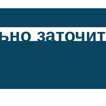
ьно заточи
ками в дом