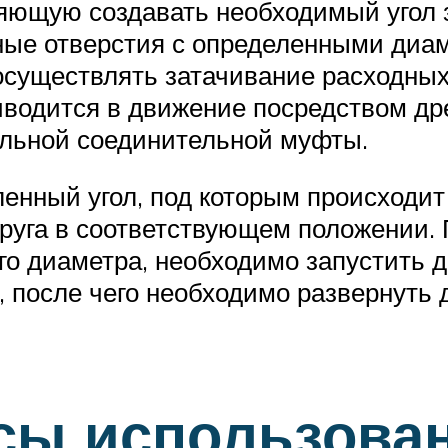
яющую создавать необходимый угол з
ые отверстия с определенными диа
осуществлять затачивание расходных
иводится в движение посредством дре
льной соединительной муфты.
ленный угол, под которым происходи
руга в соответствующем положении. П
го диаметра, необходимо запустить д
 после чего необходимо развернуть 
сы использова