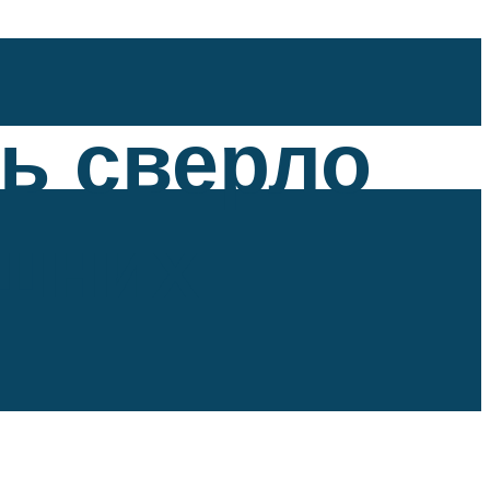
ть сверло
ашних