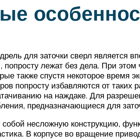
ные особеннос
рель для заточки сверл является впо
 попросту лежат без дела. При этом 
рые также спустя некоторое время эк
ов попросту избавляются от таких р
затачиванию на наждаке. Для разреш
ления, предназначающиеся для заточ
 собой несложную конструкцию, фун
астика. В корпусе во вращение приво