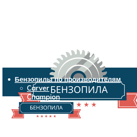
Бензопилы по производителям
Carver
Champion
Echo
Husqvarna
Huter
Makita