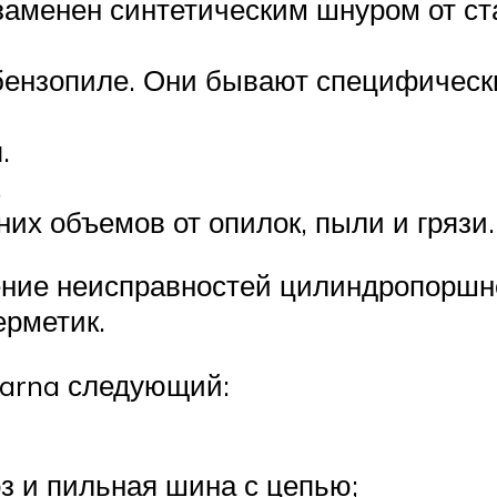
аменен синтетическим шнуром от ст
 бензопиле. Они бывают специфическ
.
.
их объемов от опилок, пыли и грязи.
ение неисправностей цилиндропоршне
ерметик.
varna следующий:
з и пильная шина с цепью;