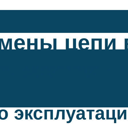
мены цепи 
husqarna 4
о эксплуатац