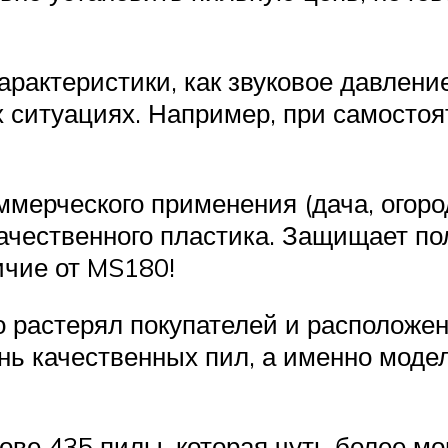
арактеристики, как звуковое давление
х ситуациях. Например, при самостоя
мерческого применения (дача, огород,
качественного пластика. Защищает п
ичие от MS180!
о растерял покупателей и расположени
нь качественных пил, а именно модел
нове 435 пилы, которая чуть более м