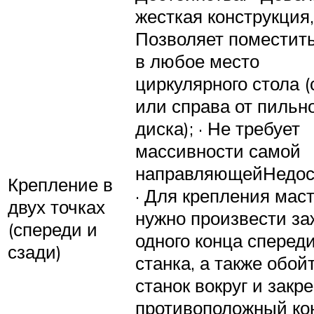
жесткая конструкция,
Позволяет поместить
в любое место
циркулярного стола 
или справа от пильн
диска); · Не требует
массивности самой
направляющейНедост
Крепление в
· Для крепления мас
двух точках
нужно произвести з
(спереди и
одного конца сперед
сзади)
станка, а также обой
станок вокруг и закр
противоположный ко