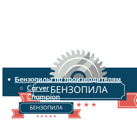
Бензопилы по производителям
Carver
Champion
Echo
Husqvarna
Huter
Makita