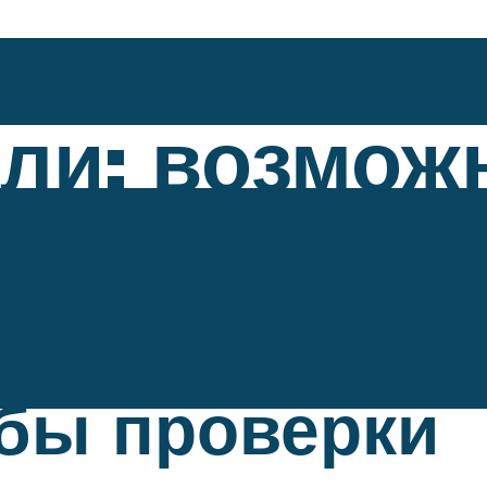
ели: возмож
ости
обы проверки