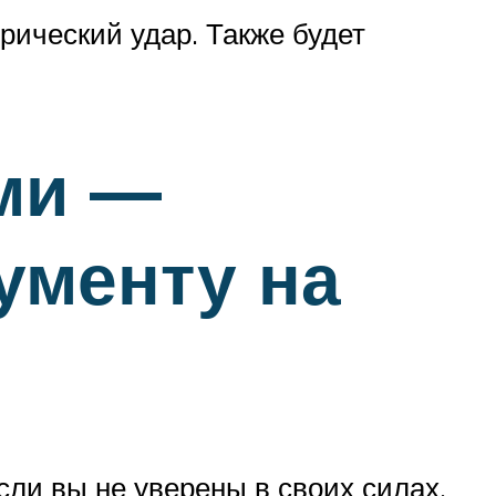
ический удар. Также будет
ми —
ументу на
если вы не уверены в своих силах.