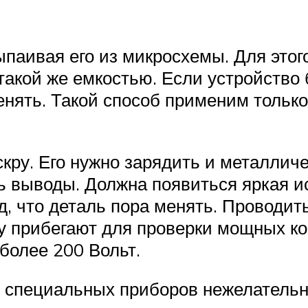
ыпаивая его из микросхемы. Для это
акой же емкостью. Если устройство б
менять. Такой способ применим тольк
скру. Его нужно зарядить и металлич
ь выводы. Должна появиться яркая и
, что деталь пора менять. Проводит
у прибегают для проверки мощных ко
более 200 Вольт.
з специальных приборов нежелатель