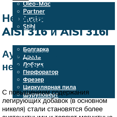
Oleo-Mac
Partner
Нержавеющие стали
Patriot
Stihl
AISI 316 и AISI 316l
Бензопилы
Электроинструменты
Болгарка
Аустенитная
Дрель
нержавеющая сталь.
Лобзик
Перфоратор
Фрезер
Циркулярная пила
С повышением содержания
Шуруповерт
легирующих добавок (в основном
никеля) стали становятся более
Меню