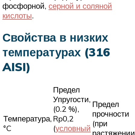
фосфорной,
серной и соляной
кислоты
.
Свойства в низких
температурах (316
AISI)
Предел
Упругости,
Предел
(0.2 %),
прочности
Температура,
Rp0,2
(при
°C
(
условный
растяжении