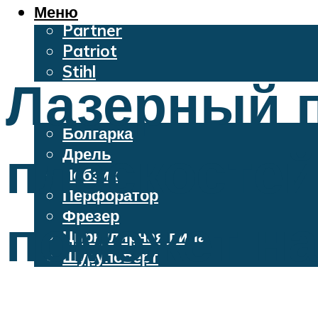
Oleo-Mac
Меню
Partner
Patriot
Stihl
Лазерный 
Бензопилы
Электроинструменты
Болгарка
плоскостей
Дрель
Лобзик
Перфоратор
Фрезер
поможет на
Циркулярная пила
Шуруповерт
Меню