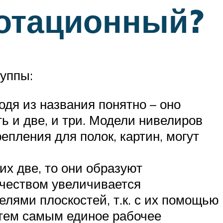
ротационный?
руппы:
одя из названия понятно – оно
ь и две, и три. Модели нивелиров
епления для полок, картин, могут
их две, то они образуют
личеством увеличивается
лями плоскостей, т.к. с их помощью
 тем самым единое рабочее