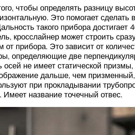
ого, чтобы определять разницу высот
ризонтальную. Это помогает сделат
льность такого прибора достигает 4
ль, кросслайнер может строить сраз
м от прибора. Это зависит от количе
ы, определяющие две перпендикуляр
 осей не имеет статической призмы, 
ображение дальше, чем призменный, 
ользуют при прокладывании трубопр
 Имеет название точечный отвес.