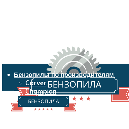
Бензопилы по производителям
Carver
Champion
Echo
Husqvarna
Huter
Makita