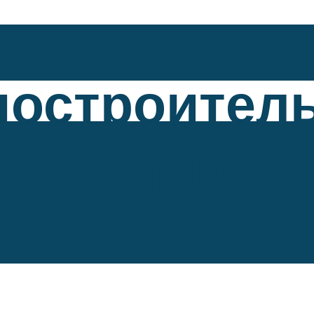
построител
. Красный 
м!