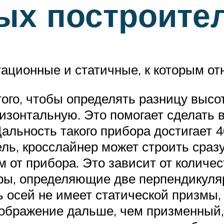
ых построите
тационные и статичные, к которым от
ого, чтобы определять разницу высот
ризонтальную. Это помогает сделат
льность такого прибора достигает 4
ль, кросслайнер может строить сраз
м от прибора. Это зависит от количе
ы, определяющие две перпендикуляр
 осей не имеет статической призмы, 
ображение дальше, чем призменный, 