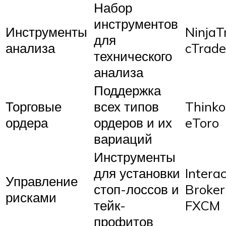
Набор
инструментов
Инструменты
NinjaT
для
анализа
cTrade
технического
анализа
Поддержка
Торговые
всех типов
Thinko
ордера
ордеров и их
eToro
вариаций
Инструменты
для установки
Interac
Управление
стоп-лоссов и
Broker
рисками
тейк-
FXCM
профитов