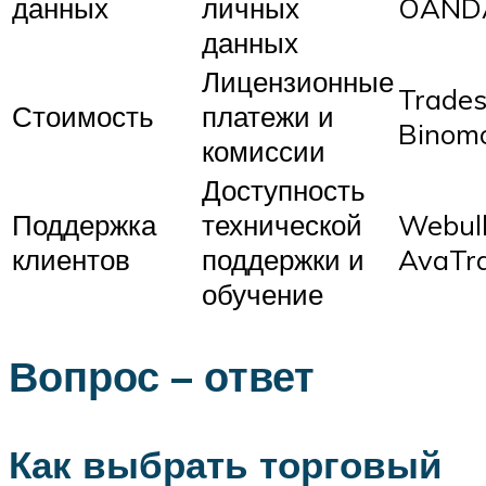
данных
личных
OAND
данных
Лицензионные
Trades
Стоимость
платежи и
Binom
комиссии
Доступность
Поддержка
технической
Webull
клиентов
поддержки и
AvaTr
обучение
Вопрос – ответ
Как выбрать торговый