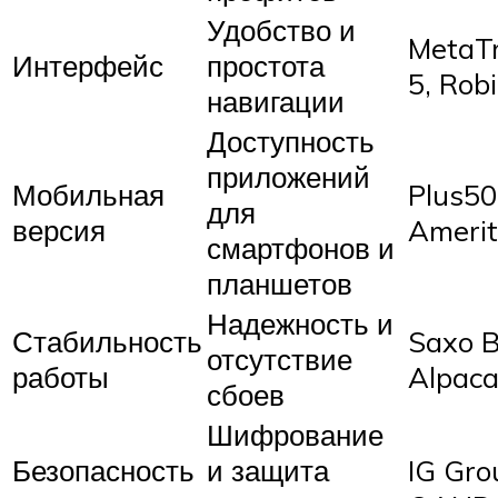
Удобство и
MetaT
Интерфейс
простота
5, Rob
навигации
Доступность
приложений
Мобильная
Plus50
для
версия
Amerit
смартфонов и
планшетов
Надежность и
Стабильность
Saxo B
отсутствие
работы
Alpac
сбоев
Шифрование
Безопасность
и защита
IG Gro