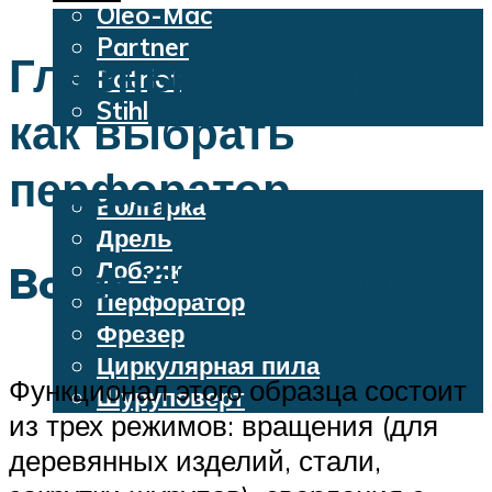
Oleo-Mac
Partner
Главные критерии:
Patriot
Stihl
как выбрать
Бензопилы
Электроинструменты
перфоратор
Болгарка
Дрель
Лобзик
Bosch GBH 2-26 DRE
Перфоратор
Фрезер
Циркулярная пила
Функционал этого образца состоит
Шуруповерт
из трех режимов: вращения (для
деревянных изделий, стали,
Меню