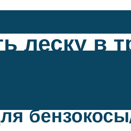
ть леску в 
для бензокосы