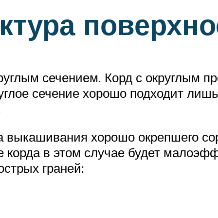
уктура поверхно
круглым сечением. Корд с округлым 
руглое сечение хорошо подходит лишь
.
а выкашивания хорошо окрепшего сор
ие корда в этом случае будет малоэ
острых граней: