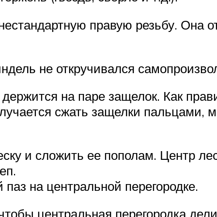
нестандартную правую резьбу. Она о
ндель не откручивался самопроизвол
держится на паре защелок. Как прав
олучается сжать защелки пальцами, 
еску и сложить ее пополам. Центр лес
еп.
 паз на центральной перегородке.
 чтобы центральная перегородка дел