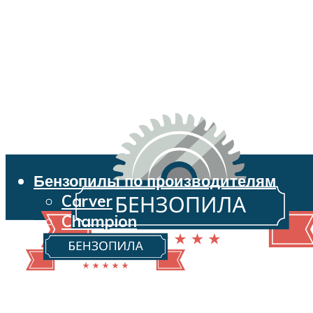
Бензопилы по производителям
Carver
Champion
Echo
Husqvarna
Huter
Makita