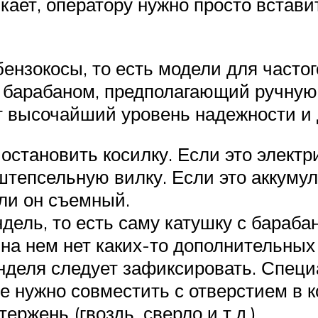
ает, оператору нужно просто вставит
ензокосы, то есть модели для часто
барабаном, предполагающий ручную 
т высочайший уровень надежности и 
остановить косилку. Если это электр
 штепсельную вилку. Если это аккуму
сли он съемный.
ель, то есть саму катушку с барабан
 на нем нет каких-то дополнительных
деля следует зафиксировать. Специа
ое нужно совместить с отверстием в 
ржень (гвоздь, сверло и т.д.).