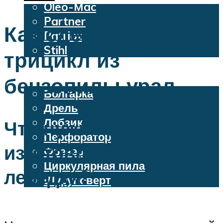
Oleo-Mac
Partner
Как сделать
Patriot
Stihl
трицикл из
Бензопилы
Электроинструменты
бензопилы урал
Болгарка
Дрель
Лобзик
Что нужно для
Перфоратор
изготовления
Фрезер
Циркулярная пила
лебедки?
Шуруповерт
Меню