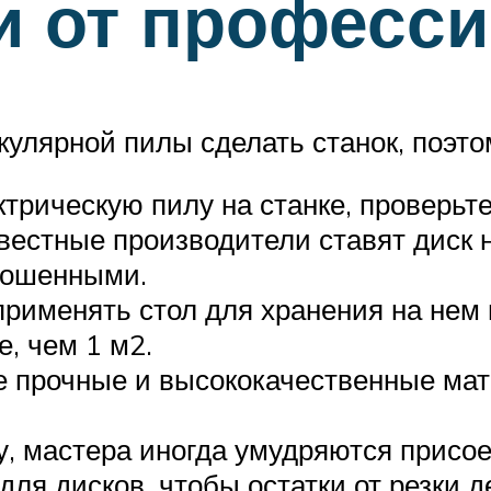
и от професс
ркулярной пилы сделать станок, поэт
ктрическую пилу на станке, проверьт
естные производители ставят диск не
скошенными.
применять стол для хранения на нем
, чем 1 м2.
е прочные и высококачественные мат
у, мастера иногда умудряются присо
я дисков, чтобы остатки от резки д