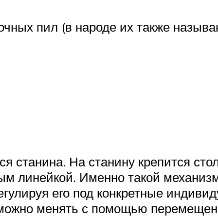
очных пил (в народе их также называ
я станина. На станину крепится сто
м линейкой. Именно такой механизм
егулируя его под конкретные индиви
 можно менять с помощью перемещени