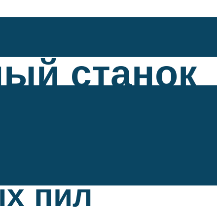
ный станок
ых пил