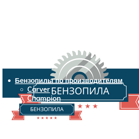
Бензопилы по производителям
Carver
Champion
Echo
Husqvarna
Huter
Makita