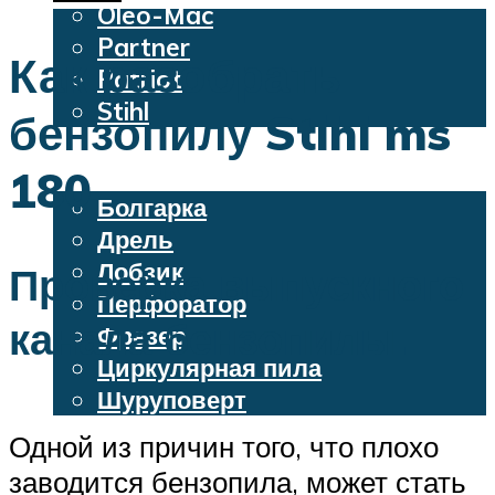
Oleo-Mac
Partner
Как разобрать
Patriot
Stihl
бензопилу Stihl ms
Бензопилы
Электроинструменты
180
Болгарка
Дрель
Лобзик
Проверка выпускного
Перфоратор
канала бензопилы.
Фрезер
Циркулярная пила
Шуруповерт
Одной из причин того, что плохо
Меню
заводится бензопила, может стать