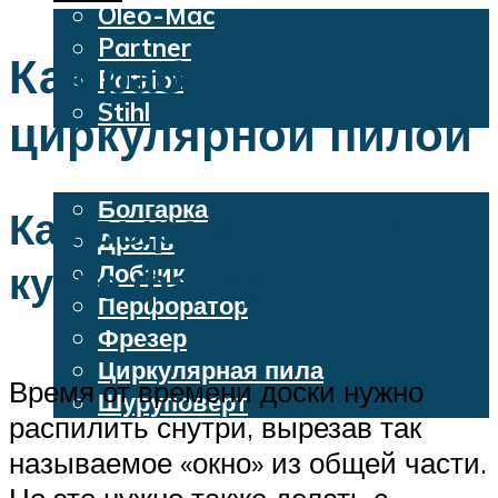
Oleo-Mac
Partner
Как работать
Patriot
Stihl
циркулярной пилой
Бензопилы
Электроинструменты
Болгарка
Как вырезать окно в
Дрель
куске фанеры
Лобзик
Перфоратор
Фрезер
Циркулярная пила
Время от времени доски нужно
Шуруповерт
распилить снутри, вырезав так
называемое «окно» из общей части.
Меню