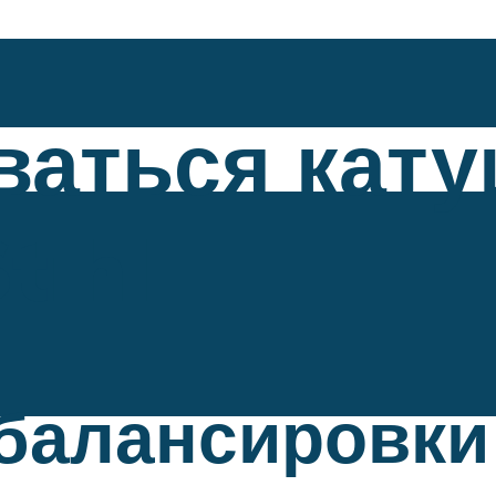
ваться кат
tihl
збалансировки