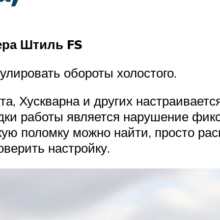
ера Штиль FS
улировать обороты холостого.
а, Хускварна и других настраивает
дки работы является нарушение фикс
ую поломку можно найти, просто рас
оверить настройку.