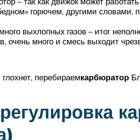
мотор – так как движок может работат
«бедном» горючем, другими словами, 
много выхлопных газов – итог неполн
в, очень много и смесь выходит чре
 глохнет, перебираем
карбюратор
Бл
 регулировка к
а)