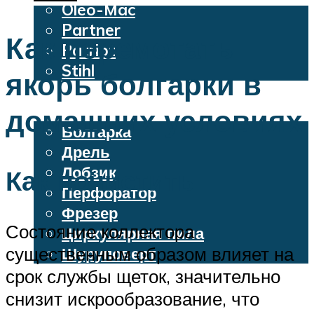
Oleo-Mac
Partner
Как перемотать
Patriot
Stihl
якорь болгарки в
Бензопилы
Электроинструменты
домашних условиях
Болгарка
Дрель
Лобзик
Как почистить
Перфоратор
Фрезер
Состояние коллектора
Циркулярная пила
существенным образом влияет на
Шуруповерт
срок службы щеток, значительно
снизит искрообразование, что
Меню