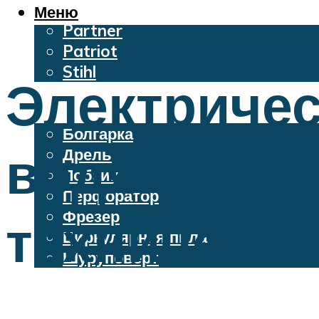
Oleo-Mac
Меню
Partner
Patriot
Stihl
Электричес
Бензопилы
Электроинструменты
Болгарка
водяным о
Дрель
Лобзик
Перфоратор
Фрезер
технически
Циркулярная пила
Шуруповерт
Меню