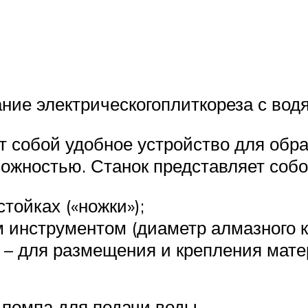
ание электрическогоплиткореза с в
 собой удобное устройство для обраб
ложностью. Станок представляет соб
тойках («ножки»);
 инструментом (диаметр алмазного к
 – для размещения и крепления мат
, помпа для подачи воды.