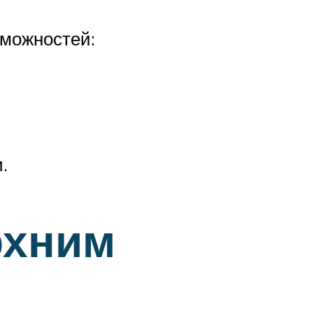
можностей:
и.
рхним