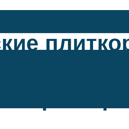
кие плитко
хлаждением.
е характер