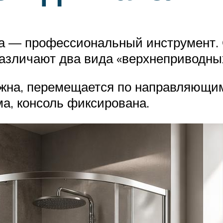
па — профессиональный инструмент.
Различают два вида «верхнеприводны
жна, перемещается по направляющи
а, консоль фиксирована.