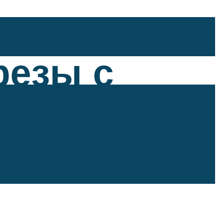
резы с
 цена и
истики