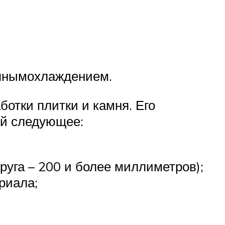
одянымохлаждением.
отки плитки и камня. Его
ой следующее:
руга – 200 и более миллиметров);
ериала;