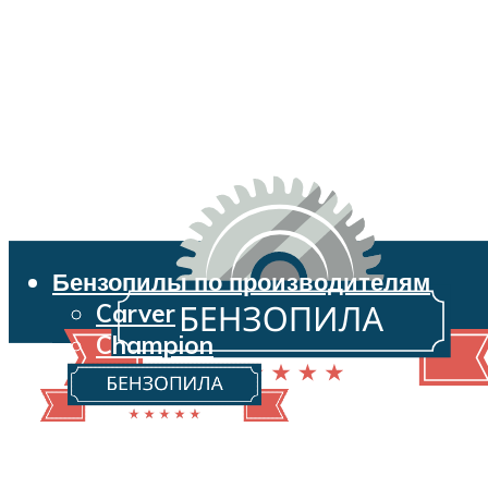
Бензопилы по производителям
Carver
Champion
Echo
Husqvarna
Huter
Makita