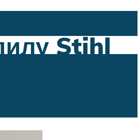
илу Stihl
масла