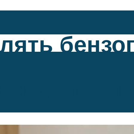
лять бензоп
и недостатки 