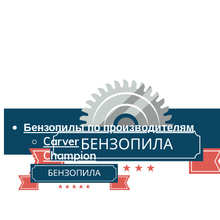
Бензопилы по производителям
Carver
Champion
Echo
Husqvarna
Huter
Makita