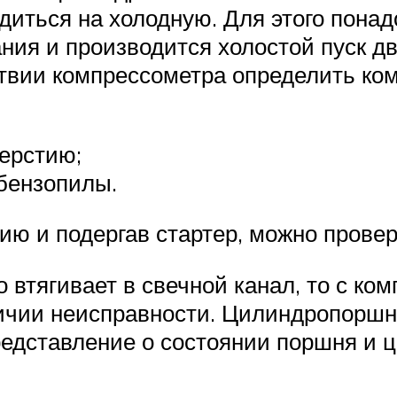
иться на холодную. Для этого пона
ния и производится холостой пуск д
ствии компрессометра определить к
ерстию;
бензопилы.
ию и подергав стартер, можно прове
 втягивает в свечной канал, то с ко
личии неисправности. Цилиндропоршн
редставление о состоянии поршня и 