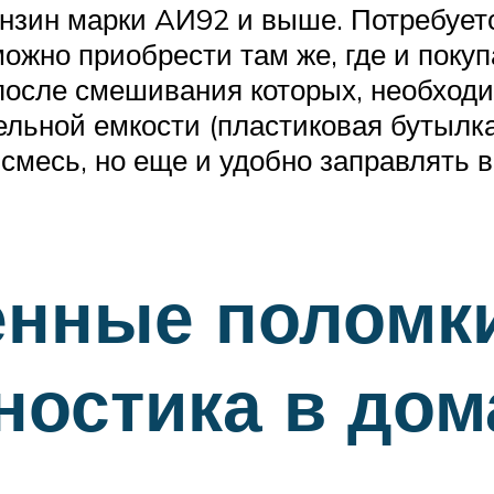
ензин марки AИ92 и выше. Потребует
ожно приобрести там же, где и поку
, после смешивания которых, необход
льной емкости (пластиковая бутылка)
смесь, но еще и удобно заправлять в
енные поломк
гностика в до