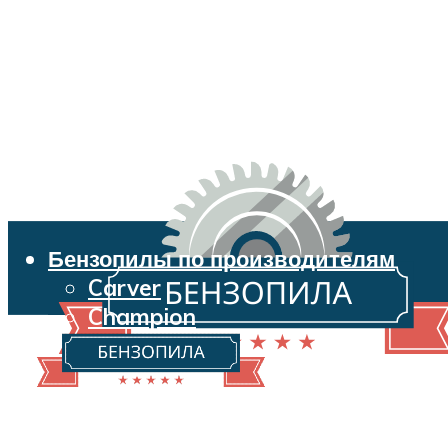
Бензопилы по производителям
Carver
Champion
Echo
Husqvarna
Huter
Makita