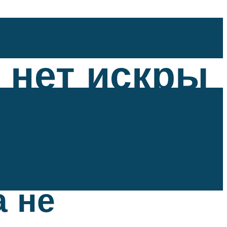
 нет искры
а не