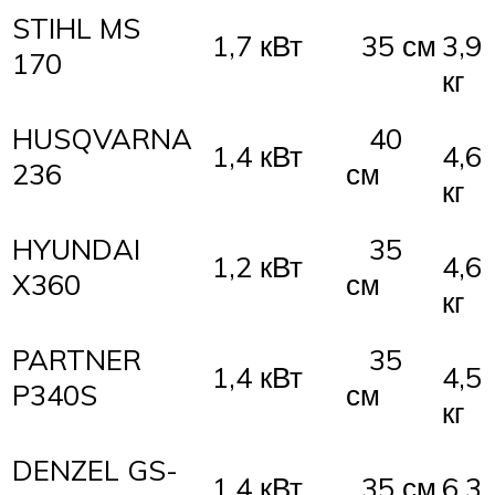
STIHL MS
1,7 кВт
35 см
3,9
170
кг
HUSQVARNA
40
1,4 кВт
4,6
236
см
кг
HYUNDAI
35
1,2 кВт
4,6
X360
см
кг
PARTNER
35
1,4 кВт
4,5
P340S
см
кг
DENZEL GS-
1,4 кВт
35 см
6,3