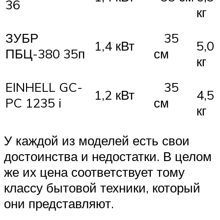
36
кг
ЗУБР
35
1,4 кВт
5,0
ПБЦ-380 35п
см
кг
EINHELL GC-
35
1,2 кВт
4,5
PC 1235 i
см
кг
У каждой из моделей есть свои
достоинства и недостатки. В целом
же их цена соответствует тому
классу бытовой техники, который
они представляют.