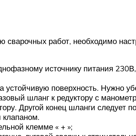
ию сварочных работ, необходимо наст
днофазному источнику питания 230В, 
а устойчивую поверхность. Нужно уб
азовый шланг к редуктору с манометр
тору. Другой конец шланги следует п
м клапаном.
льной клемме « + »;