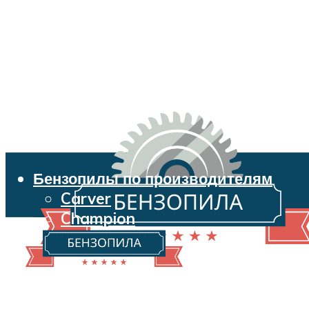
Бензопилы по производителям
Carver
Champion
Echo
Husqvarna
Huter
Makita