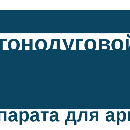
гонодугово
парата для ар