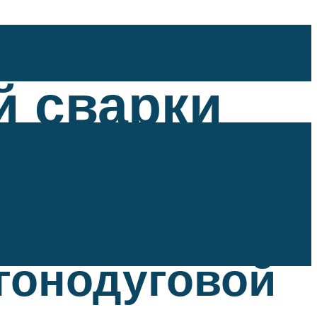
й сварки
гонодуговой