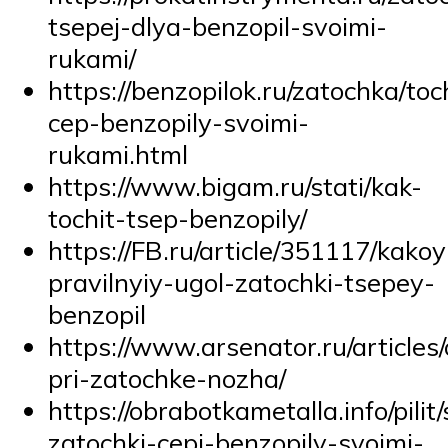
tsepej-dlya-benzopil-svoimi-
rukami/
https://benzopilok.ru/zatochka/to
cep-benzopily-svoimi-
rukami.html
https://www.bigam.ru/stati/kak-
tochit-tsep-benzopily/
https://FB.ru/article/351117/kakoy
pravilnyiy-ugol-zatochki-tsepey-
benzopil
https://www.arsenator.ru/articles/
pri-zatochke-nozha/
https://obrabotkametalla.info/pili
zatochki-cepi-benzopily-svoimi-