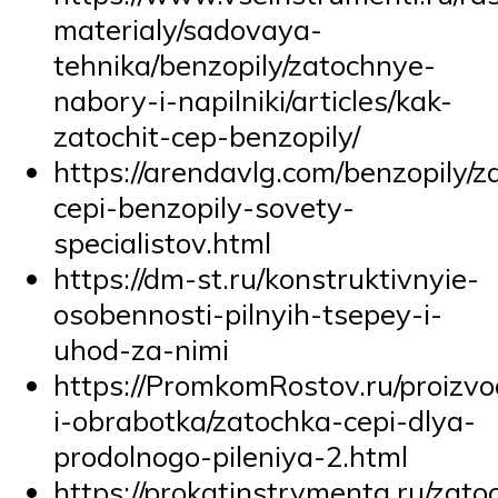
materialy/sadovaya-
tehnika/benzopily/zatochnye-
nabory-i-napilniki/articles/kak-
zatochit-cep-benzopily/
https://arendavlg.com/benzopily/z
cepi-benzopily-sovety-
specialistov.html
https://dm-st.ru/konstruktivnyie-
osobennosti-pilnyih-tsepey-i-
uhod-za-nimi
https://PromkomRostov.ru/proizvo
i-obrabotka/zatochka-cepi-dlya-
prodolnogo-pileniya-2.html
https://prokatinstrymenta.ru/zato