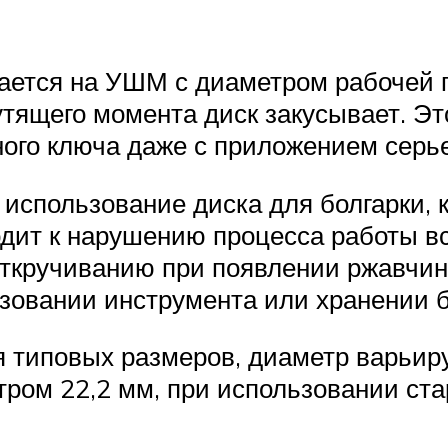
чается на УШМ с диаметром рабочей 
тящего момента диск закусывает. Это
ого ключа даже с приложением серь
использование диска для болгарки, 
дит к нарушению процесса работы вс
откручиванию при появлении ржавчины
зовании инструмента или хранении б
типовых размеров, диаметр варьиру
ром 22,2 мм, при использовании ст