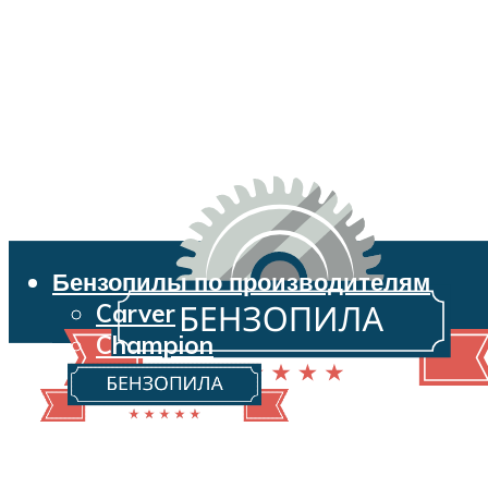
Бензопилы по производителям
Carver
Champion
Echo
Husqvarna
Huter
Makita