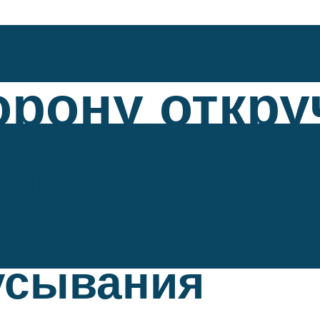
орону откру
олгарке
усывания