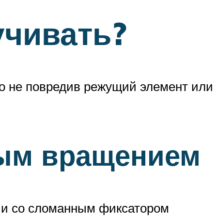
учивать?
нно не повредив режущий элемент или
ным вращением
а и со сломанным фиксатором