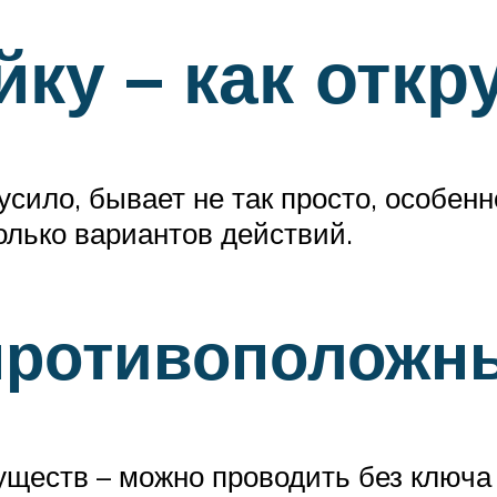
ку – как откр
акусило, бывает не так просто, особе
олько вариантов действий.
 противополож
уществ – можно проводить без ключ