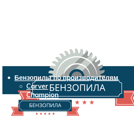
Бензопилы по производителям
Carver
Champion
Echo
Husqvarna
Huter
Makita