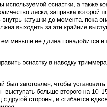
ны используемой оснастки, а также ко
оличество лески, заправка которой п
ь внутрь катушки до момента, пока о
олжна выходить за эти крайние высту
тем меньше ее длина понадобится и 
аправить оснастку в наводку триммер
ый был заготовлен, чтобы установить
ен выступать больше второго на 10-1
ц с другой стороны, и сгибается вдво
нился