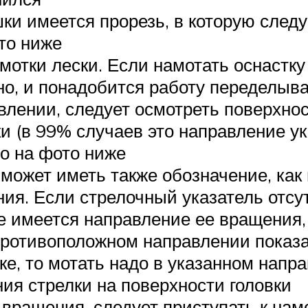
шки имеется прорезь, в которую след
то ниже
отки лески. Если намотать оснастку 
о, и понадобится работу переделыват
влении, следует осмотреть поверхнос
 (в 99% случаев это направление ук
но на фото ниже
 может иметь также обозначение, ка
я. Если стрелочный указатель отсутс
ке имеется направление ее вращения,
противоположном направлении показа
е, то мотать надо в указанном направ
ия стрелки на поверхности головки
ращения, следует приступать к намо