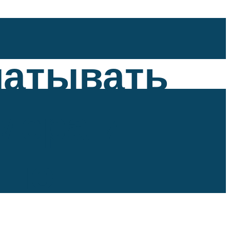
матывать
мера и
 по