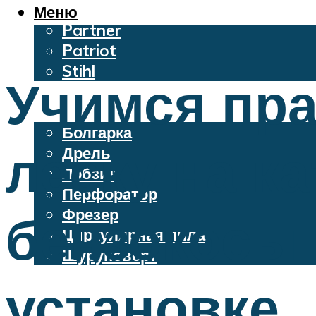
Oleo-Mac
Меню
Partner
Patriot
Stihl
Учимся пр
Бензопилы
Электроинструменты
Болгарка
леску на к
Дрель
Лобзик
Перфоратор
Фрезер
бензокосы 
Циркулярная пила
Шуруповерт
установке
Меню