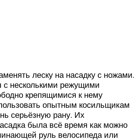
менять леску на насадку с ножами.
ы с несколькими режущими
вободно крепящимися к нему
спользовать опытным косильщикам
нь серьёзную рану. Их
насадка была всё время как можно
оминающей руль велосипеда или