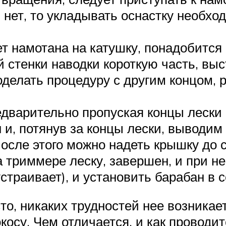
я нет, то укладывать оснастку необх
дет намотана на катушку, понадобит
 стенки наводки короткую часть, выс
оделать процедуру с другим концом, 
едварительно пропуская концы лески
 и, потянув за концы лески, выводим
После этого можно надеть крышку до
на триммере леску, завершен, и при 
устраивает), и установить барабан в
то, никаких трудностей нее возникает
косу. Чем отличается, и как проводит