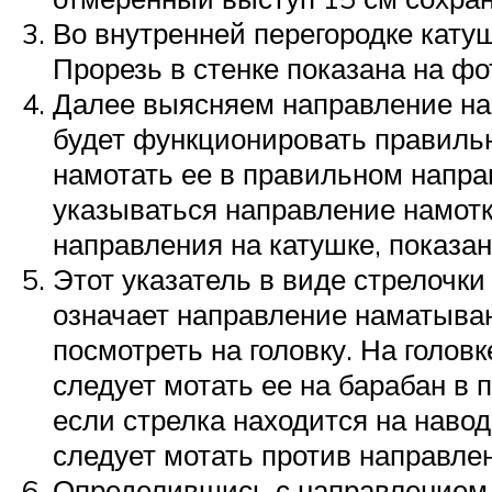
Во внутренней перегородке кату
Прорезь в стенке показана на фо
Далее выясняем направление нам
будет функционировать правильн
намотать ее в правильном напра
указываться направление намотки
направления на катушке, показа
Этот указатель в виде стрелочки
означает направление наматывани
посмотреть на головку. На голов
следует мотать ее на барабан в 
если стрелка находится на наводк
следует мотать против направлен
Определившись с направлением в