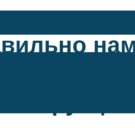
авильно на
атушку трим
инструкция